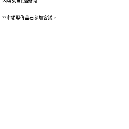
內容來自sina新聞
??市領導佟晶石參加會議。