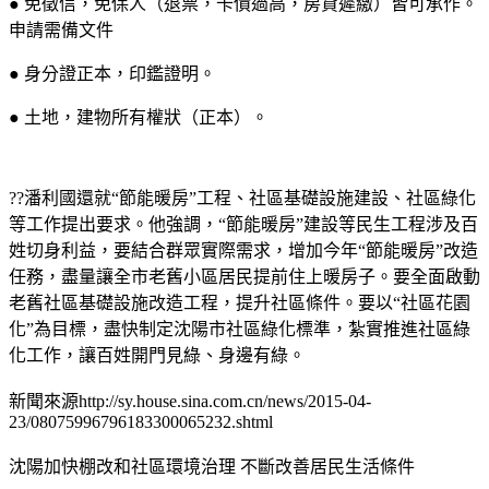
● 免徵信，免保人（退票，卡債過高，房貸遲繳）皆可承作。
申請需備文件
● 身分證正本，印鑑證明。
● 土地，建物所有權狀（正本）。
??潘利國還就“節能暖房”工程、社區基礎設施建設、社區綠化
等工作提出要求。他強調，“節能暖房”建設等民生工程涉及百
姓切身利益，要結合群眾實際需求，增加今年“節能暖房”改造
任務，盡量讓全市老舊小區居民提前住上暖房子。要全面啟動
老舊社區基礎設施改造工程，提升社區條件。要以“社區花園
化”為目標，盡快制定沈陽市社區綠化標準，紮實推進社區綠
化工作，讓百姓開門見綠、身邊有綠。
新聞來源http://sy.house.sina.com.cn/news/2015-04-
23/08075996796183300065232.shtml
沈陽加快棚改和社區環境治理 不斷改善居民生活條件