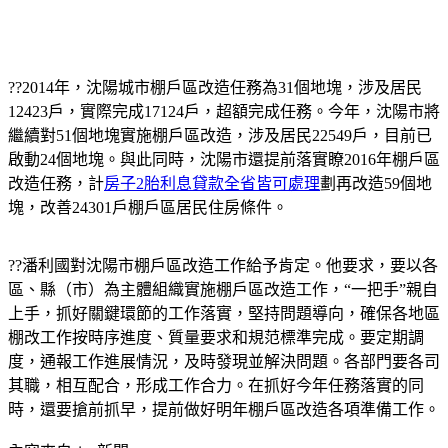
??2014年，沈陽城市棚戶區改造任務為31個地塊，涉及居民
12423戶，實際完成17124戶，超額完成任務。今年，沈陽市將
繼續對51個地塊實施棚戶區改造，涉及居民22549戶，目前已
啟動24個地塊。與此同時，沈陽市還提前落實瞭2016年棚戶區
改造任務，計
房子2胎利息貸款全省皆可處理
劃再改造59個地
塊，改善24301戶棚戶區居民住房條件。
??潘利國對沈陽市棚戶區改造工作給予肯定。他要求，要以各
區、縣（市）為主體組織實施棚戶區改造工作，“一把手”親自
上手，抓好關鍵環節的工作落實，堅持問題導向，確保各地區
棚改工作按時序進度、質量要求和規范標準完成。要定期調
度，通報工作進展情況，及時發現並解決問題。各部門要各司
其職，相互配合，形成工作合力。在抓好今年任務落實的同
時，還要搶前抓早，提前做好明年棚戶區改造各項準備工作。