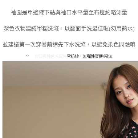
袖圍是單邊腋下點與袖口水平量至布邊約略測量
深色衣物建議單獨洗滌，以翻面手洗最佳喔(勿用熱水)
並建議第一次穿著前請先下水洗滌，以避免染色問題唷
~
材質彈性
色系
配件
雪紡紗，無彈性
寶藍/粉
無