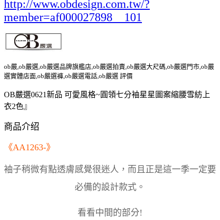
http://www.obdesign.com.tw/?
member=af000027898__101
ob嚴,ob嚴選,ob嚴選品牌旗艦店,ob嚴選拍賣,ob嚴選大尺碼,ob嚴選門市,ob嚴
選實體店面,ob嚴選褲,ob嚴選電話,ob嚴選 評價
OB嚴選0621新品 可愛風格~圓領七分袖星星圖案縮腰雪紡上
衣2色』
商品介绍
《AA1263-》
袖子稍微有點透膚感覺很迷人，而且正是這一季一定要
必備的設計款式。
看看中間的部分!