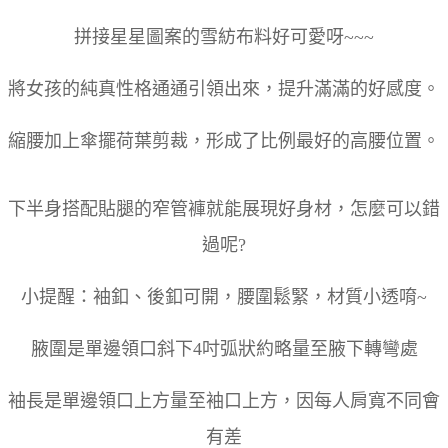
拼接星星圖案的雪紡布料好可愛呀~~~
將女孩的純真性格通通引領出來，提升滿滿的好感度。
縮腰加上傘擺荷葉剪裁，形成了比例最好的高腰位置。
下半身搭配貼腿的窄管褲就能展現好身材，怎麼可以錯
過呢?
小提醒：袖釦、後釦可開，腰圍鬆緊，材質小透唷~
腋圍是單邊領口斜下4吋弧狀約略量至腋下轉彎處
袖長是單邊領口上方量至袖口上方，因每人肩寬不同會
有差