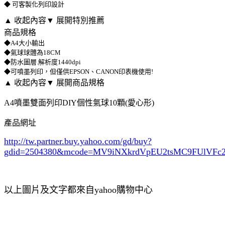
◆ 可客製化列印設計
▲ 收起內容
▼ 展開特別推薦
商品規格
◆A4大小輸出
◆氣球球體為18CM
◆防水圖層.解析度1440dpi
◆可噴墨列印，但僅供EPSON、CANON印表機使用!
▲ 收起內容
▼ 展開商品規格
A4噴墨雙面列印DIY個性氣球10顆(愛心形)
產品網址
http://tw.partner.buy.yahoo.com/gd/buy?
gdid=2504380
&mcode=MV9iNXkrdVpEU2tsMC9FUlVF
以上圖片及文字都來自yahoo購物中心