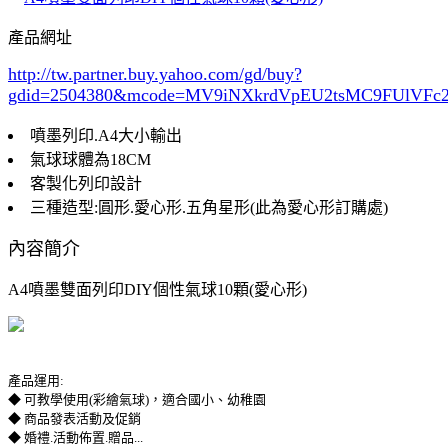
產品網址
http://tw.partner.buy.yahoo.com/gd/buy?
gdid=2504380
&mcode=MV9iNXkrdVpEU2tsMC9FUlVF
噴墨列印.A4大小輸出
氣球球體為18CM
客製化列印設計
三種造型:圓形.愛心形.五角星形(此為愛心形訂購處)
內容簡介
A4噴墨雙面列印DIY個性氣球10顆(愛心形)
產品運用:
◆ 可教學使用(彩繪氣球)，適合國小、幼稚園
◆ 商品發表活動及促銷
◆ 婚禮.活動佈置.贈品...