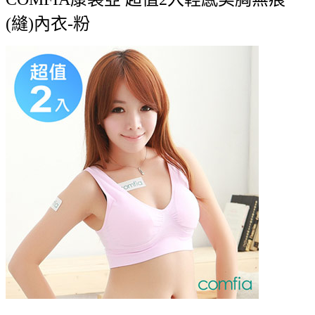
(縫)內衣-粉