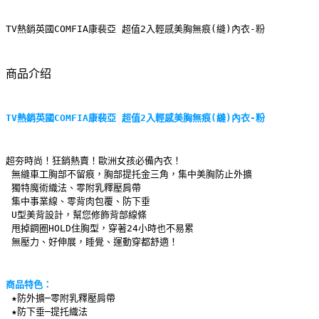
TV熱銷英國COMFIA康裴亞 超值2入輕感美胸無痕(縫)內衣-粉
商品介绍
TV熱銷英國COMFIA康裴亞 超值2入輕感美胸無痕(縫)內衣-粉
超夯時尚！狂銷熱賣！歐洲女孩必備內衣！
 無縫車工胸部不留痕，胸部提托金三角，集中美胸防止外擴
 獨特魔術織法、零附乳釋壓肩帶
 集中事業線、零背肉包覆、防下垂
 U型美背設計，幫您修飾背部線條
 甩掉鋼圈HOLD住胸型，穿著24小時也不易累
 無壓力、好伸展，睡覺、運動穿都舒適！
商品特色：
★防外擴─零附乳釋壓肩帶
 ★防下垂─提托織法