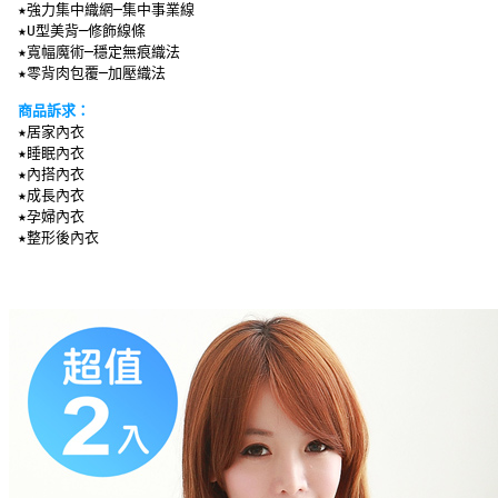
 ★強力集中織網─集中事業線
 ★U型美背─修飾線條
 ★寬幅魔術─穩定無痕織法
 ★零背肉包覆─加壓織法
商品訴求：
★居家內衣
 ★睡眠內衣
 ★內搭內衣
 ★成長內衣
 ★孕婦內衣
 ★整形後內衣