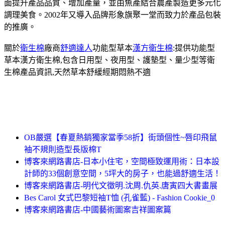
面提升產品品質、增加產量，並由魚產結合農產製造更多元化
調理美食。2002年又導入品牌形象旗聚一堂而致力於產品包裝
的推廣。
關於
衛生棉
廠商
舒適達人
功能型草本
漢方衛生棉
:提供功能型
草本漢方衛生棉,包含日用型、夜用型、護墊型、量少型等衛
生棉產品資訊,天然草本舒緩經期悶熱不適
OB嚴選【春夏熱銷獨家當季58折】街頭個性~唇印飛鼠
袖不規則造型長版棉T
博客來網路書店-日本小住宅，空間極致運用術：日本設
計師的33個創意空間，5坪大的房子，也能過舒適生活！
博客來網路書店-明代文徵明.沈周.仇英.唐寅四大書畫展
Bes Carol 女式巴黎短袖T恤 (孔雀藍) - Fashion Cookie_0
博客來網路書店-中國藝術圖案吉祥圖案篇