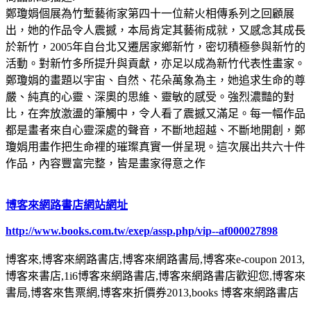
鄭瓊娟個展為竹塹藝術家第四十一位薪火相傳系列之回顧展
出，她的作品令人震撼，本局肯定其藝術成就，又感念其成長
於新竹，2005年自台北又遷居家鄉新竹，密切積極參與新竹的
活動。對新竹多所提升與貢獻，亦足以成為新竹代表性畫家。
鄭瓊娟的畫題以宇宙、自然、花朵萬象為主，她追求生命的尊
嚴、純真的心靈、深奧的思維、靈敏的感受。強烈濃豔的對
比，在奔放激盪的筆觸中，令人看了震撼又滿足。每一幅作品
都是畫者來自心靈深處的聲音，不斷地超越、不斷地開創，鄭
瓊娟用畫作把生命裡的璀璨真實一併呈現。這次展出共六十件
作品，內容豐富完整，皆是畫家得意之作
博客來網路書店網站網址
http://www.books.com.tw/exep/assp.php/vip--af000027898
博客來,博客來網路書店,博客來網路書局,博客來e-coupon 2013,
博客來書店,1i6博客來網路書店,博客來網路書店歡迎您,博客來
書局,博客來售票網,博客來折價券2013,books 博客來網路書店