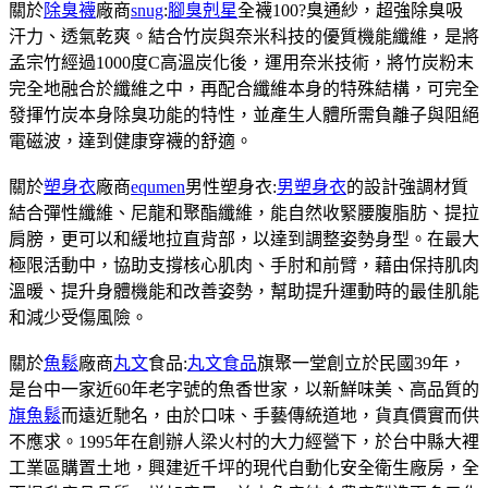
關於
除臭襪
廠商
snug
:
腳臭剋星
全襪100?臭通紗，超強除臭吸
汗力、透氣乾爽。結合竹炭與奈米科技的優質機能纖維，是將
孟宗竹經過1000度C高溫炭化後，運用奈米技術，將竹炭粉末
完全地融合於纖維之中，再配合纖維本身的特殊結構，可完全
發揮竹炭本身除臭功能的特性，並產生人體所需負離子與阻絕
電磁波，達到健康穿襪的舒適。
關於
塑身衣
廠商
equmen
男性塑身衣:
男塑身衣
的設計強調材質
結合彈性纖維、尼龍和聚酯纖維，能自然收緊腰腹脂肪、提拉
肩膀，更可以和緩地拉直背部，以達到調整姿勢身型。在最大
極限活動中，協助支撐核心肌肉、手肘和前臂，藉由保持肌肉
溫暖、提升身體機能和改善姿勢，幫助提升運動時的最佳肌能
和減少受傷風險。
關於
魚鬆
廠商
丸文
食品:
丸文食品
旗聚一堂創立於民國39年，
是台中一家近60年老字號的魚香世家，以新鮮味美、高品質的
旗魚鬆
而遠近馳名，由於口味、手藝傳統道地，貨真價實而供
不應求。1995年在創辦人梁火村的大力經營下，於台中縣大裡
工業區購置土地，興建近千坪的現代自動化安全衛生廠房，全