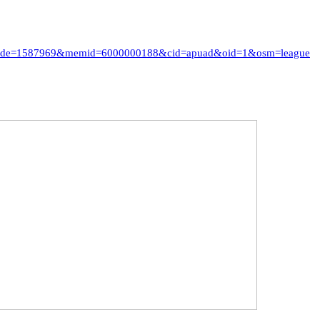
i_code=1587969&memid=6000000188&cid=apuad&oid=1&osm=league