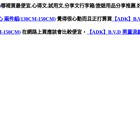
)
哪裡買最便宜.心得文.試用文.分享文行李箱/旅遊用品分享推薦.好
兩件組(130CM-150CM)
覺得很心動而且正打算買
【ADK】B.
150CM)
在網路上買應該會比較便宜，
【ADK】B.V.D 男童涼