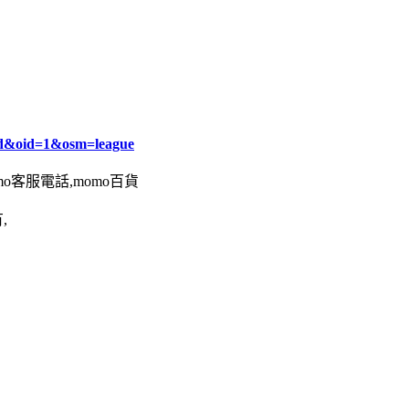
d&oid=1&osm=league
omo客服電話,momo百貨
,