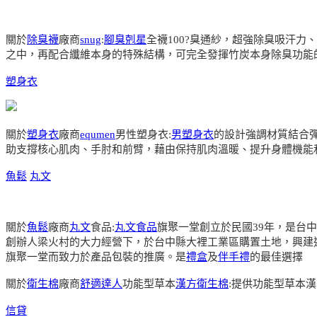
關於
除臭襪
廠商
snug
:
腳臭剋星
全襪100?臭通紗，超強除臭吸汗
之中，再配合纖維本身的特殊結構，可完全發揮竹炭本身除臭功能
塑身衣
關於
塑身衣
廠商
equmen
男性塑身衣:
男塑身衣
的設計強調材質結合
助支撐核心肌肉、手肘和前臂，藉由保持肌肉溫暖、提升身體機能
魚鬆
丸文
關於
魚鬆
廠商
丸文
食品:
丸文食品
旗聚一堂創立於民國39年，是台
創辦人梁火村的大力經營下，於台中縣大裡工業區購置土地，興建
旗聚一堂而致力於產品包裝的推廣。是
禮盒
及
伴手禮
的最佳選擇
關於
衛生棉
廠商
舒適達人
功能型草本
漢方衛生棉
:提供功能型草本
信貸