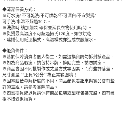
◆清潔保養方式：
※可水洗/ 不可乾洗/不可烘乾/不可漂白/不宜熨燙/
可手洗/水溫不超過30 C。
※洗滌時 請加網袋 確保並延長衣物使用時間 。
※熨燙最高溫度不可超過攝氏120度。如欲烘乾
，建議使用低溫模式，高溫模式亦造成衣服縮水。
◆退貨條件：
※基於保障消費者個人衛生，如需退換貨請勿拆封該產品。
※如為商品瑕疵，請包持吊牌、褲貼完整，請勿試穿。
※商品會因不同批製作或丈量方式等因素，而有些許落差，
尺寸測量 ""正負3公分""為正常範圍唷！
※因電腦螢幕解析度的不同，商品顏色看起來與實品會有些
許的差距，請參考實際商品。
※如需換貨或退貨請保持商品包裝或塑膠包裝完整，如有破
損不接受退換貨。