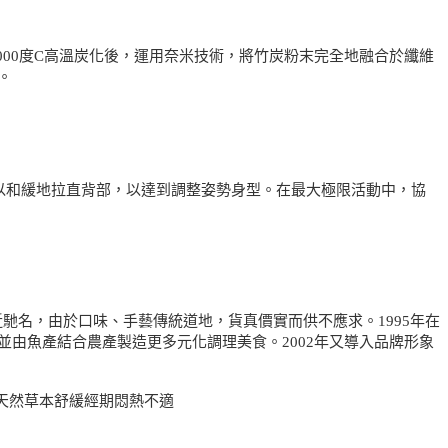
000度C高溫炭化後，運用奈米技術，將竹炭粉末完全地融合於纖維
。
以和緩地拉直背部，以達到調整姿勢身型。在最大極限活動中，協
近馳名，由於口味、手藝傳統道地，貨真價實而供不應求。1995年在
由魚產結合農產製造更多元化調理美食。2002年又導入品牌形象
,天然草本舒緩經期悶熱不適