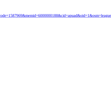
?i_code=1587969&memid=6000000188&cid=apuad&oid=1&osm=leagu