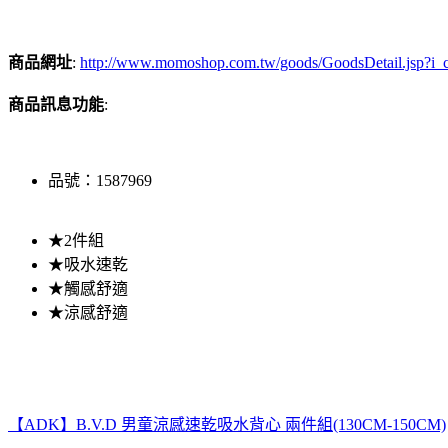
商品網址
:
http://www.momoshop.com.tw/goods/GoodsDetail.jsp
商品訊息功能
:
品號：1587969
★2件組
★吸水速乾
★觸感舒適
★涼感舒適
【ADK】B.V.D 男童涼感速乾吸水背心 兩件組(130CM-150CM)