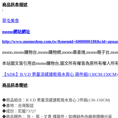
商品訊息描述
:
草屯美食
momo網站網址
http://www.momoshop.com.tw/&memid=6000000188&cid=apua
momo,momo購物台,momo購物網,momo壽喜燒,momo親子台,m
本站圖文皆引用自momo購物台,圖文所有權皆為原所有權人所有
【ADK】B.V.D 男童涼感速乾吸水背心 兩件組(130CM-150CM)
商品訊息簡述
:
◆商品組合：B.V.D 男童涼感速乾吸水背心 2件組(130-150CM)
◆產地：台灣製迼
◆成份：尼龍73?27
◆商品顏色： 灰、 藍、丈青 擇兩件，如遇缺色由廠商隨機出貨