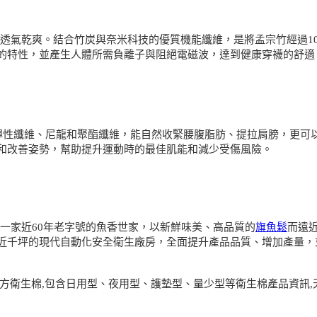
力、透氣乾爽。結合竹炭與奈米科技的優質機能纖維，是將孟宗竹經過1
的特性，並產生人體所需負離子與阻絕電磁波，達到健康穿襪的舒適
彈性纖維、尼龍和聚酯纖維，能自然收緊腰腹脂肪、提拉肩膀，更可
和改善姿勢，幫助提升運動時的最佳肌能和減少受傷風險。
中一家近60年老字號的魚香世家，以新鮮味美、高品質的
旗魚鬆
而遠
近千坪的現代自動化安全衛生廠房，全面提升產品品質、增加產量，並
漢方衛生棉,包含日用型、夜用型、護墊型、量少型等衛生棉產品資訊