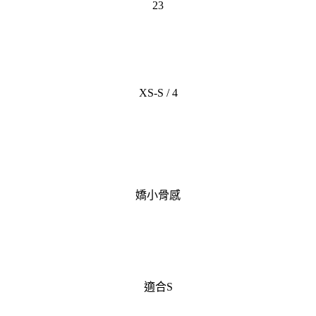
23
XS-S / 4
嬌小骨感
適合S