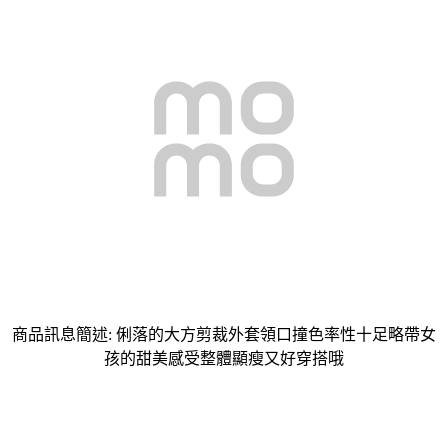
商品訊息簡述: 俐落的大方剪裁外套領口撞色率性十足略帶女
孩的甜美感受整體顯瘦又好穿搭哦