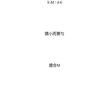
S-M / 4-6
嬌小而豐勻
適合M