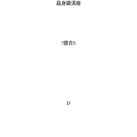
扁身顯清瘦
?適合S
D