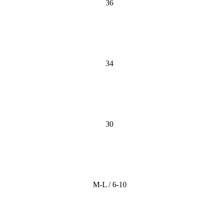
36
34
30
M-L / 6-10