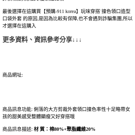
最後選擇在這購買【預購-911 korea】玩味穿搭˙撞色領口造型
口袋外套 的原因,是因為比較有保障,也不會遇到詐騙集團,所以
才選擇在這購入
更多資料、資訊參考分享↓↓↓
商品網址:
商品訊息功能: 俐落的大方剪裁外套領口撞色率性十足略帶女
孩的甜美感受整體顯瘦又好穿搭哦
商品訊息描述:
材 質：棉80%+聚脂纖維20%