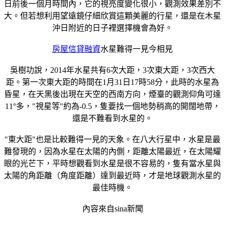
日前後一個月時間內，它的視亮度變化很小，觀測效果差別不
大。但若想利用望遠鏡仔細欣賞這顆美麗的行星，還是在木星
沖日附近的日子裡選擇機會為好。
房屋信貸融資
水星難得一見今相見
吳樹功說，2014年水星共有6次大距，3次東大距，3次西大
距。第一次東大距的時間在1月31日17時58分，此時的水星為
昏星，在天黑後出現在天空的西南方向，煙臺的觀測仰角可達
11°多，"視星等"約為-0.5，隻要找一個地勢稍高的開闊地帶，
還是不難看到水星的。
"東大距"也是比較難得一見的天象。在八大行星中，水星是最
難發現的，因為水星在太陽的內側，距離太陽最近，在太陽耀
眼的光芒下，平時想觀看到水星是很不容易的，隻有當水星與
太陽的角距離（角度距離）達到最近時，才是地球觀測水星的
最佳時機。
內容來自sina新聞