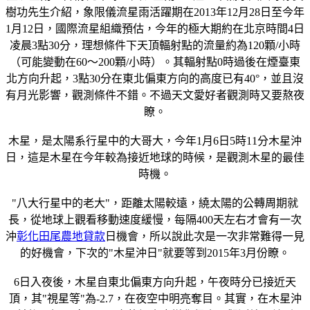
樹功先生介紹，象限儀流星雨活躍期在2013年12月28日至今年
1月12日，國際流星組織預估，今年的極大期約在北京時間4日
凌晨3點30分，理想條件下天頂輻射點的流量約為120顆/小時
（可能變動在60～200顆/小時）。其輻射點0時過後在煙臺東
北方向升起，3點30分在東北偏東方向的高度已有40°，並且沒
有月光影響，觀測條件不錯。不過天文愛好者觀測時又要熬夜
瞭。
木星，是太陽系行星中的大哥大，今年1月6日5時11分木星沖
日，這是木星在今年較為接近地球的時候，是觀測木星的最佳
時機。
"八大行星中的老大"，距離太陽較遠，繞太陽的公轉周期就
長，從地球上觀看移動速度緩慢，每隔400天左右才會有一次
沖
彰化田尾農地貸款
日機會，所以說此次是一次非常難得一見
的好機會，下次的"木星沖日"就要等到2015年3月份瞭。
6日入夜後，木星自東北偏東方向升起，午夜時分已接近天
頂，其"視星等"為-2.7，在夜空中明亮奪目。其實，在木星沖