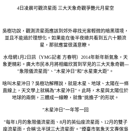
4日凌晨可觀流星雨 三大天象奇觀爭艷元月星空
吳樹功說，觀測流星雨應該到郊外尋找光害輕微的暗黑環境，
並且不能過於理想化。如果能在後半夜總共看到五六十顆流
星，那就應當很滿意瞭。
水母網1月2日訊（YMG記者 方春明）2014年新年新氣象，天
象更精彩。廣大市民本月將相繼欣賞到罕見的三大天象奇觀---
"象限儀流星雨"、"木星沖日"和"水星東大距"。
啥叫木星沖日？吳樹功解釋說，就是木星、地球、太陽在一條
直線上，天文學上就稱為"木星沖日"。此時，木星與太陽位於
地球的兩側，三體成一線瞭，就像"挑擔子"的形狀。
"木星沖日"一年等一回
"每年1月的象限儀流星雨、8月的英仙座流星雨、12月的雙子
座流星雨，合稱'北半球三大流星雨'。"煙臺市氣象天文專傢吳